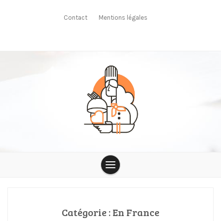
Skip
to
Contact
Mentions légales
content
Le Saint
Catégorie :
En France