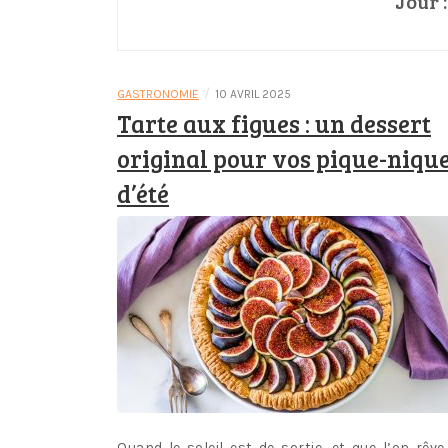
Jour 
/
GASTRONOMIE
10 AVRIL 2025
Tarte aux figues : un dessert
original pour vos pique-niqu
d’été
Quand le soleil est de sortie, et que l’on rêve