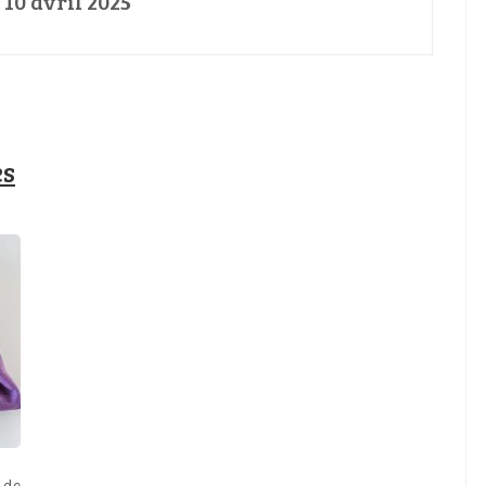
:
10 avril 2025
es
 de