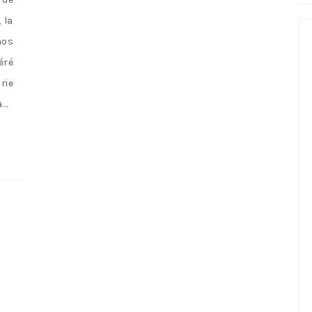
 la
nos
éré
rie
à…