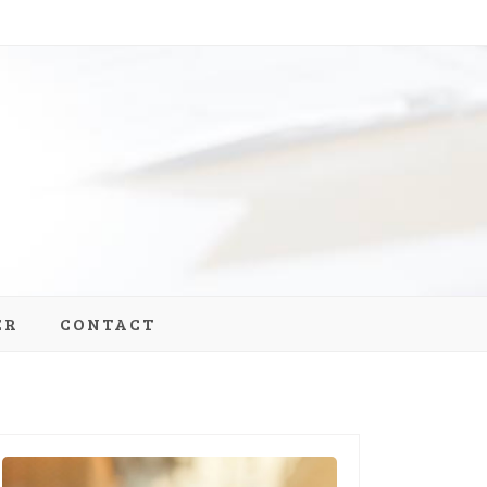
log
ER
CONTACT