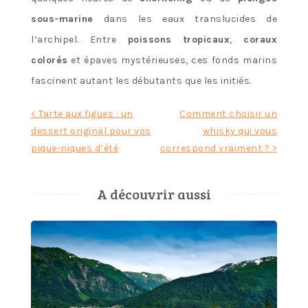
sous-marine
dans les eaux translucides de
l’archipel. Entre
poissons tropicaux
,
coraux
colorés
et épaves mystérieuses, ces fonds marins
fascinent autant les débutants que les initiés.
Navigation
< Tarte aux figues : un
Comment choisir un
dessert original pour vos
whisky qui vous
de
pique-niques d’été
correspond vraiment ? >
l’article
A découvrir aussi