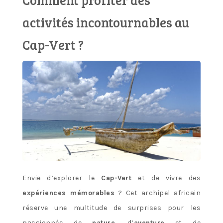
Honore Tour
activités incontournables au
– Blog
Cap-Vert ?
Envie d’explorer le
Cap-Vert
et de vivre des
expériences mémorables
? Cet archipel africain
réserve une multitude de surprises pour les
passionnés de
nature
, d’
aventure
et de