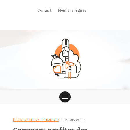
Skip
to
Contact
Mentions légales
content
Le Saint
/
DÉCOUVERTES À L'ÉTRANGER
27 JUIN 2025
Comment profiter des